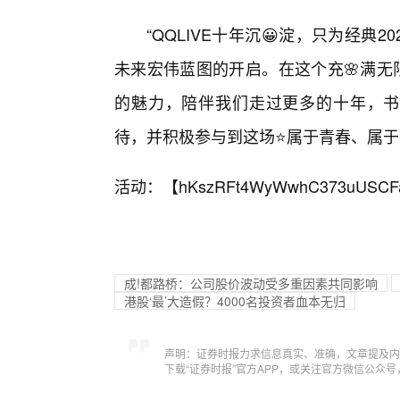
“QQLIVE十年沉😀淀，只为经典
未来宏伟蓝图的开启。在这个充🌸满无
的魅力，陪伴我们走过更多的十年，书
待，并积极参与到这场⭐属于青春、属
活动：【
hKszRFt4WyWwhC373uUSCF
成!都路桥：公司股价波动受多重因素共同影响
港股‘最’大造假？4000名投资者血本无归
声明：证券时报力求信息真实、准确，文章提及内
下载“证券时报”官方APP，或关注官方微信公众